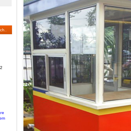
32
re
tem