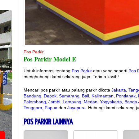
Pos Parkir
Pos Parkir Model E
Untuk informasi tentang
Pos Parkir
atau yang seperti
Pos P
menghubungi kami sekarang juga. Terima kasih!
Mencari pos parkir atau palang parkir dikota
Jakarta
,
Tang
Bandung
,
Depok
,
Semarang
,
Bali
,
Kalimantan
,
Pontianak
,
Palembang
,
Jambi
,
Lampung
,
Medan
,
Yogyakarta
,
Banda 
Tenggara
,
Papua
dan
Jayapura
. Hubungi kami sekarang j
POS PARKIR LAINNYA