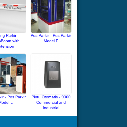
ng Parkir -
Pos Parkir - Pos Parkir
oBoom with
Model F
xtension
ir - Pos Parkir
Pintu Otomatis - 9000
Model L
Commercial and
Industrial