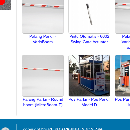
Palang Parkir -
Pintu Otomatis - 6002
Pala
VarioBoom
Swing Gate Actuator
Vari
e
Palang Parkir - Round
Pos Parkir - Pos Parkir
Pos Park
boom (MicroBoom-T)
Model D
copyright ©2026
POS PARKIR INDONESIA