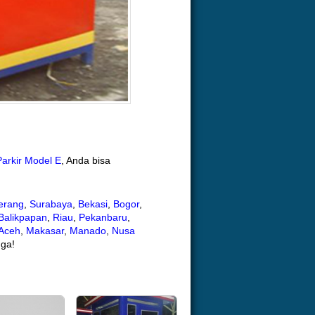
arkir Model E
, Anda bisa
erang
,
Surabaya
,
Bekasi
,
Bogor
,
Balikpapan
,
Riau
,
Pekanbaru
,
Aceh
,
Makasar
,
Manado
,
Nusa
uga!