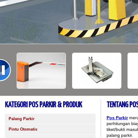
KATEGORI POS PARKIR & PRODUK
TENTANG POS
Pos Parkir
meru
Palang Parkir
perhitungan bia
Pintu Otomatis
tiket/bukti mas
palang parkir.