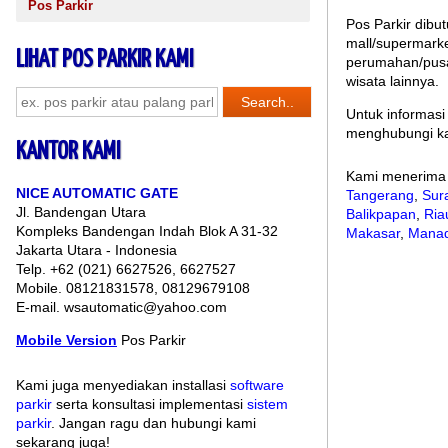
Pos Parkir
Pos Parkir dibu
mall/supermark
LIHAT POS PARKIR KAMI
perumahan/pusat
wisata lainnya.
Untuk informasi
menghubungi ka
KANTOR KAMI
Kami menerima i
NICE AUTOMATIC GATE
Tangerang
,
Sur
Jl. Bandengan Utara
Balikpapan
,
Ria
Kompleks Bandengan Indah Blok A 31-32
Makasar
,
Mana
Jakarta Utara - Indonesia
Telp. +62 (021) 6627526, 6627527
Mobile. 08121831578, 08129679108
E-mail. wsautomatic@yahoo.com
Mobile Version
Pos Parkir
Kami juga menyediakan installasi
software
parkir
serta konsultasi implementasi
sistem
parkir
. Jangan ragu dan hubungi kami
sekarang juga!