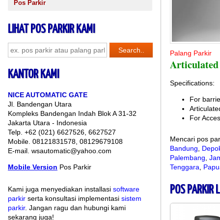
Pos Parkir
LIHAT POS PARKIR KAMI
Palang Parkir
Articulate
KANTOR KAMI
Specifications:
NICE AUTOMATIC GATE
For barrie
Jl. Bandengan Utara
Articulat
Kompleks Bandengan Indah Blok A 31-32
For Acces
Jakarta Utara - Indonesia
Telp. +62 (021) 6627526, 6627527
Mencari pos par
Mobile. 08121831578, 08129679108
Bandung
,
Depo
E-mail. wsautomatic@yahoo.com
Palembang
,
Ja
Mobile Version
Pos Parkir
Tenggara
,
Papu
POS PARKIR 
Kami juga menyediakan installasi
software
parkir
serta konsultasi implementasi
sistem
parkir
. Jangan ragu dan hubungi kami
sekarang juga!