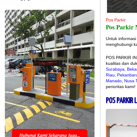
Pos Parkir
Pos Parkir
Untuk informasi
menghubungi ka
POS PARKIR INDO
kualitas dan du
Surabaya
,
Beka
Riau
,
Pekanbar
Manado
,
Nusa 
perioritas kami!
POS PARKIR 